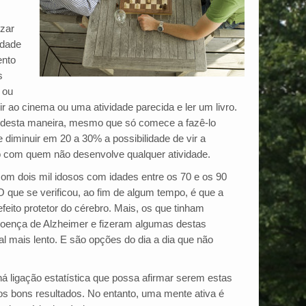
izar
idade
ento
s
 ou
ir ao cinema ou uma atividade parecida e ler um livro.
r desta maneira, mesmo que só comece a fazê-lo
 diminuir em 20 a 30% a possibilidade de vir a
com quem não desenvolve qualquer atividade.
om dois mil idosos com idades entre os 70 e os 90
que se verificou, ao fim de algum tempo, é que a
efeito protetor do cérebro. Mais, os que tinham
doença de Alzheimer e fizeram algumas destas
al mais lento. E são opções do dia a dia que não
á ligação estatística que possa afirmar serem estas
los bons resultados. No entanto, uma mente ativa é