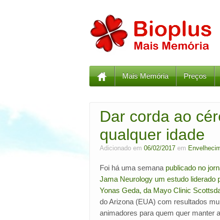
Mais Memória
Preços
Dar corda ao cé
qualquer idade
Adicionado em
06/02/2017
em
Envelhecim
Foi há uma semana
publicado no jorn
Jama Neurology um estudo liderado 
Yonas Geda, da
Mayo Clinic Scottsda
do Arizona (EUA) com resultados mui
animadores para quem quer manter 