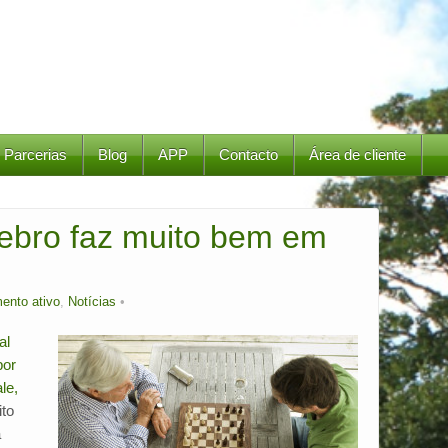
Parcerias
Blog
APP
Contacto
Área de cliente
rebro faz muito bem em
ento ativo
,
Notícias
al
por
le,
to
a