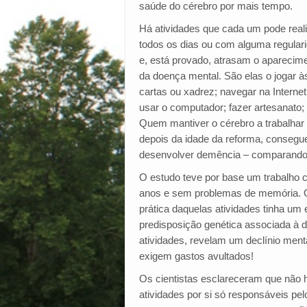
saúde do cérebro por mais tempo.
Há atividades que cada um pode real
todos os dias ou com alguma regular
e, está provado, atrasam o aparecim
da doença mental. São elas o jogar à
cartas ou xadrez; navegar na Internet
usar o computador; fazer artesanato; 
Quem mantiver o cérebro a trabalha
depois da idade da reforma, consegue
desenvolver demência – comparando 
O estudo teve por base um trabalho c
anos e sem problemas de memória. O 
prática daquelas atividades tinha um 
predisposição genética associada à 
atividades, revelam um declínio ment
exigem gastos avultados!
Os cientistas esclareceram que não h
atividades por si só responsáveis pe