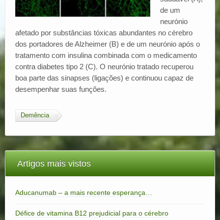
d
e um
neurónio
afeta
d
o por substâncias tóxicas abun
d
antes no cérebro
d
os porta
d
ores
d
e Alzheimer (B) e
d
e um neurónio após o
tratamento
com
insulina
com
bina
d
a
com
o me
d
icamento
contra
d
iabetes tipo 2 (C). O neurónio trata
d
o recuperou
boa parte
d
as sinapses (ligações) e continuou capaz
d
e
d
esempenhar suas funções.
Demência
Artigos mais vistos
Aducanumab – a mais recente esperança…
Défice de vitamina B12 prejudicial para o cérebro