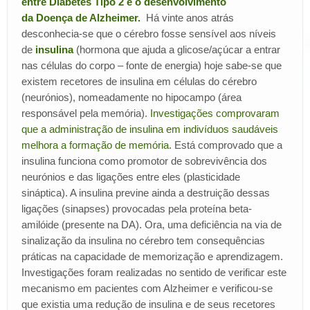
entre Diabetes Tipo 2 e o desenvolvimento
da Doença de Alzheimer
.
Há vinte anos atrás
desconhecia-se que o cérebro fosse sensível aos níveis
de
insulina
(hormona que ajuda a glicose/açúcar a entrar
nas células do corpo – fonte de energia) hoje sabe-se que
existem recetores de insulina em células do cérebro
(neurónios), nomeadamente no hipocampo (área
responsável pela memória).
Investigações comprovaram
que a administração de insulina em indivíduos saudáveis
melhora a formação de memória
. Está comprovado que a
insulina funciona como promotor de sobrevivência dos
neurónios e das ligações entre eles (plasticidade
sináptica). A insulina previne ainda a destruição dessas
ligações (sinapses) provocadas pela proteína beta-
amilóide (presente na DA). Ora, uma deficiência na via de
sinalização da insulina no cérebro tem consequências
práticas na capacidade de memorização e aprendizagem.
Investigações foram realizadas no sentido de verificar este
mecanismo em pacientes com Alzheimer e verificou-se
que existia uma redução de insulina e de seus recetores