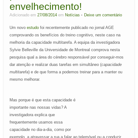
envelhecimento!
Área de cliente
Adicionado em
27/08/2014
em
Notícias
Deixe um comentário
Um novo
estudo
foi recentemente publicado no jornal AGE
comprovando os benefícios do treino cognitivo, neste caso na
melhoria da capacidade multitarefa. A equipa da investigadora
Sylvie Belleville da Universidade de Montreal comprova nesta
pesquisa qual a área do cérebro responsável por conseguir-mos
dar atenção e realizar duas tarefas em simultâneo (
capacidade
multitarefa
) e de que forma a podemos treinar para a manter ou
mesmo melhorar.
Mas porque é que esta capacidade é
importante nas nossas vidas? A
investigadora explica que
frequentemente usamos essa
capacidade no dia-a-dia, como por
exemplo, a atravessar a rua a falar ao telemóvel ou a conduzir