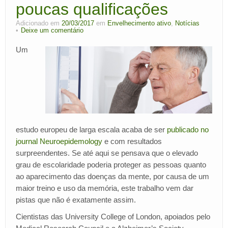
poucas qualificações
Área de cliente
Adicionado em
20/03/2017
em
Envelhecimento ativo
,
Notícias
Deixe um comentário
Um
estudo europeu de larga escala acaba de ser
publicado no
journal Neuroepidemology
e com resultados
surpreendentes. Se até aqui se pensava que o elevado
grau de escolaridade poderia proteger as pessoas quanto
ao aparecimento das doenças da mente, por causa de um
maior treino e uso da memória, este trabalho vem dar
pistas que não é exatamente assim.
Cientistas das University College of London, apoiados pelo