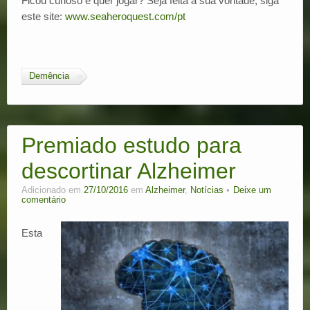
Ficou curioso e quer jogar? Seja feita a sua vontade, siga
este site:
www.seaheroquest.com/pt
Demência
Premiado estudo para
descortinar Alzheimer
Adicionado em
27/10/2016
em
Alzheimer
,
Notícias
Deixe um
comentário
Esta