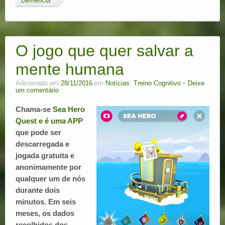
Demência
O jogo que quer salvar a
mente humana
Adicionado em
28/11/2016
em
Notícias
,
Treino Cognitivo
Deixe
um comentário
Chama-se
Sea Hero
Quest e é uma APP
que pode ser
descarregada e
jogada gratuita e
anonimamente por
qualquer um de nós
durante dois
minutos. Em seis
meses, os dados
recolhidos dos